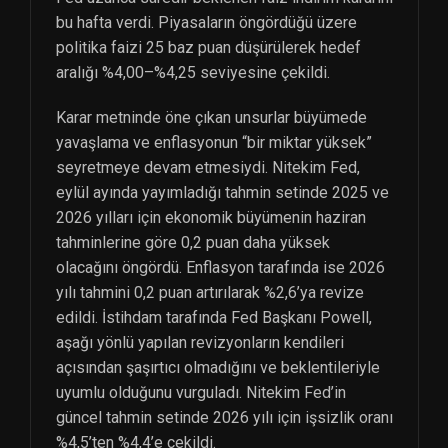
bu hafta verdi. Piyasaların öngördüğü üzere
politika faizi 25 baz puan düşürülerek hedef
aralığı %4,00–%4,25 seviyesine çekildi.
Karar metninde öne çıkan unsurlar büyümede
yavaşlama ve enflasyonun “bir miktar yüksek”
seyretmeye devam etmesiydi. Nitekim Fed,
eylül ayında yayımladığı tahmin setinde 2025 ve
2026 yılları için ekonomik büyümenin haziran
tahminlerine göre 0,2 puan daha yüksek
olacağını öngördü. Enflasyon tarafında ise 2026
yılı tahmini 0,2 puan artırılarak %2,6’ya revize
edildi. İstihdam tarafında Fed Başkanı Powell,
aşağı yönlü yapılan revizyonların kendileri
açısından şaşırtıcı olmadığını ve beklentileriyle
uyumlu olduğunu vurguladı. Nitekim Fed’in
güncel tahmin setinde 2026 yılı için işsizlik oranı
%4,5’ten %4,4’e çekildi.