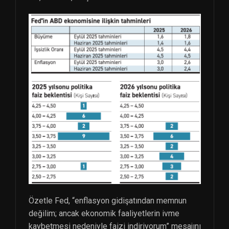
Özetle Fed, “enflasyon gidişatından memnun
değilim; ancak ekonomik faaliyetlerin ivme
kaybetmesi nedeniyle faizi indiriyorum” mesajını