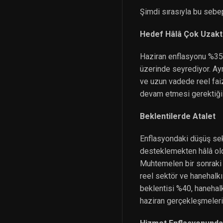
Şimdi sırasıyla bu sebe
Hedef Hâlâ Çok Uzakt
Haziran enflasyonu %35’
üzerinde seyrediyor. Ay
ve uzun vadede reel fai
devam etmesi gerektiği 
Beklentilerde Atalet
Enflasyondaki düşüş sekt
desteklemekten hâlâ oldu
Muhtemelen bir sonraki 
reel sektör ve hanehalkı
beklentisi %40, hanehal
haziran gerçekleşmelerini