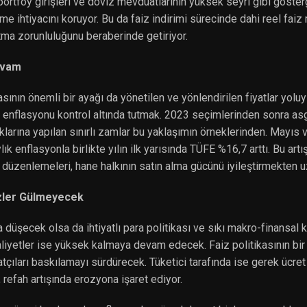
lı portföy girişleri ve döviz mevduatlarının yüksek seyri gibi göste
me ihtiyacını koruyor. Bu da faiz indirimi sürecinde dahi reel faiz
utma zorunluluğunu beraberinde getiriyor.
evam
nın önemli bir ayağı da yönetilen ve yönlendirilen fiyatlar yoluyla
e enflasyonu kontrol altında tutmak. 2023 seçimlerinden sonra asg
klarına yapılan sınırlı zamlar bu yaklaşımın örneklerinden. Mayıs 
k enflasyonla birlikte yılın ilk yarısında TÜFE %16,7 arttı. Bu artı
 düzenlemeleri, hane halkının satın alma gücünü iyileştirmekten u
zler Gülmeyecek
da düşecek olsa da ihtiyatlı para politikası ve sıkı makro-finansal 
maliyetler ise yüksek kalmaya devam edecek. Faiz politikasının bi
atçıları baskılamayı sürdürecek. Tüketici tarafında ise gerek ücre
 refah artışında erozyona işaret ediyor.