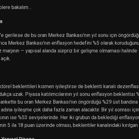
plere bakalım…
a
e gerilese de bu oran Merkez Bankası’nın yıl sonu için öngördü
rıca Merkez Bankası’nın enflasyon hedefini %5 olarak koruduğunu
z marjının — yapısal alanda sürpriz bir gelişme olmaması halind
açık.
örel beklentileri kısmen iyileştirse de beklenti kanalı dezenflas
kça uzak. Piyasa katılımcılarının yıl sonu enflasyon beklentisi 
ankette bu oran Merkez Bankası’nın öngördüğü %29 üst bandına g
 adına iyileşme çok daha fazla zaman alacaktır. Bir yıl sonrası içi
kının ise %53 seviyelerinde. Her iki grubun da beklediği enflasy
n 5 ila 18 puan üzerinde olması, beklentiler kanalındaki kırılgan z