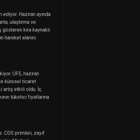
m ediyor. Haziran ayında
anta, ulaştırma ve
ş gösteren kira kaynaklı
n hareket alanını
kiyor. ÜFE, haziran
e küresel ticaret
artış etkili oldu. İç
nın tüketici fiyatlarına
e. CDS primleri, zayıf