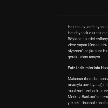
Haziran ayı enflasyonu aç
Hatırlayacak olursak may
Böylece tüketici enflasyo
zirve yapan küresel risk
piyasası” coşkusuna bır
gerekli alanı tanıyor.
Faiz İndirimlerinin Hız
Malumun ilanından sonra 
sırasıyla açıklayacağım b
maalesef reel sektör v
Merkez Bankası’nın temm
yüksek, finansal koşulla