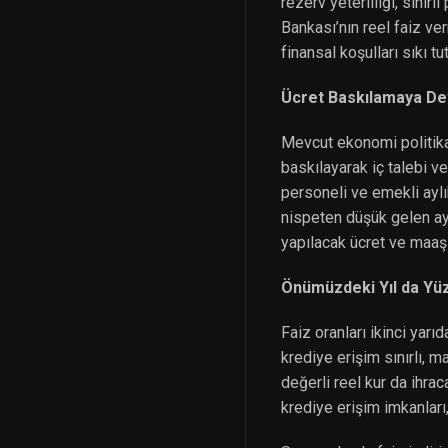
rezerv yeterliliği, sınır
Bankası’nın reel faiz ver
finansal koşulları sıkı t
Ücret Baskılamaya D
Mevcut ekonomi politikası
baskılayarak iç talebi v
personeli ve emekli aylı
nispeten düşük gelen aylı
yapılacak ücret ve maaş
Önümüzdeki Yıl da Yü
Faiz oranları ikinci yarı
krediye erişim sınırlı, 
değerli reel kur da ihrac
krediye erişim imkanları,