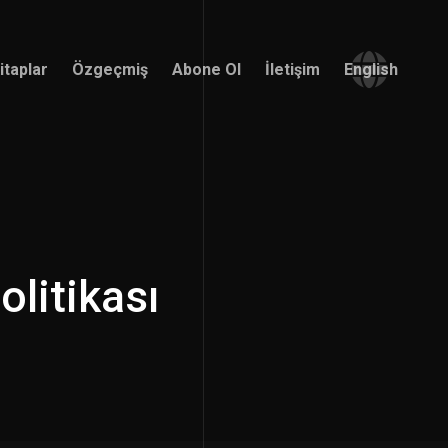
itaplar
Özgeçmiş
Abone Ol
İletişim
English
itaplar
Özgeçmiş
Abone Ol
İletişim
English
litikası