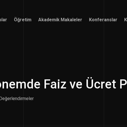
olar
Öğretim
Akademik Makaleler
Konferanslar
K
olar
Öğretim
Akademik Makaleler
Konferanslar
K
nemde Faiz ve Ücret Po
Değerlendirmeler