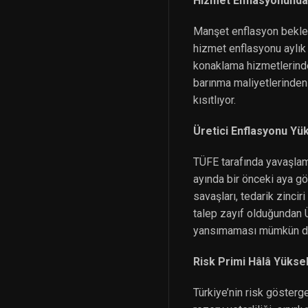
Hizmet Enflasyonunda 
Manşet enflasyon beklent
hizmet enflasyonu aylık %
konaklama hizmetlerinde f
barınma maliyetlerinden 
kısıtlıyor.
Üretici Enflasyonu Yük
TÜFE tarafında yavaşlama
ayında bir önceki aya gö
savaşları, tedarik zinciri
talep zayıf olduğundan Ü
yansımaması mümkün de
Risk Primi Hâlâ Yükse
Türkiye’nin risk gösterge