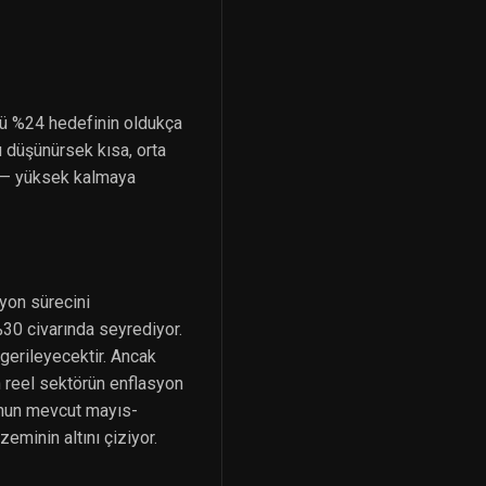
ğü %24 hedefinin oldukça
 düşünürsek kısa, orta
e — yüksek kalmaya
yon sürecini
%30 civarında seyrediyor.
erileyecektir. Ancak
n reel sektörün enflasyon
onun mevcut mayıs-
eminin altını çiziyor.