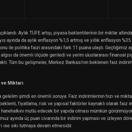
ıklandı. Aylık TÜFE artışı, piyasa beklentilerinin bir miktar altınd
ıs ayında da aylık enflasyon %1,5 artmış ve yıllık enflasyon %35 
nu ile politika faizi arasındaki fark 11 puana ulaştı. Geçtiğimiz ay
 algısı da önemli ölçüde geriledi ve yerini uluslararası finansal p
aktı. Tüm bu gelişmeler, Merkez Bankası’nın beklenen faiz indirim
ı ve Miktarı
gelelim şimdi en önemli soruya: Faiz indirimlerinin hızı ve mikt
eklenti, fiyatlama, risk ve yapısal faktörler kaynaklı olarak faiz i
e hanehalkını mutlu edecek bir yapıda olması mümkün görünmüyor
uz ayında üç puan civarında bir indirim yapması ve izleyen döne
rı ise sıkı tutmaya devam etmesidir.