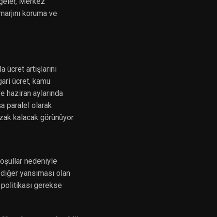
rgeler, Merkez
 marjını koruma ve
 ücret artışlarını
ari ücret, kamu
ve haziran aylarında
şa paralel olarak
zak kalacak görünüyor.
koşullar nedeniyle
r diğer yansıması olan
t politikası gerekse