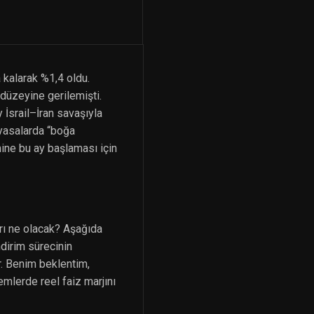
a kalarak %1,4 oldu.
düzeyine gerilemişti.
 İsrail–İran savaşıyla
iyasalarda “boğa
ine bu ay başlaması için
arı ne olacak? Aşağıda
ndirim sürecinin
. Benim beklentim,
mlerde reel faiz marjını