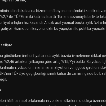
Yapısal Direnç
inin altında kalsa da hizmet enflasyonu tarafındaki katılık deva
2,7 ile TÜFE’nin iki katı hızla arttı. Turizm sezonuyla birlikte lok
iyat artışları hız kazandı. Ancak asıl yapısal baskı, aylık %4 artı
geliyor. Hizmet enflasyonundaki bu yapışkanlık, politika yapıcıları
selişte
 görülürken üretici fiyatlarında aylık bazda ivmelenme dikkat çe
re %2,46 artarken yılbaşına göre artış %15,7’yi buldu. Bu yükselişt
 kırılmaları, yükselen finansman maliyetleri ve işgücü girdilerindeki 
FE’nin TÜFE’ye geçişkenliği sınırlı kalsa da zaman içinde bu baskı
ğil.
k
leri hâlâ tarihsel ortalamaların ve akran ülkelerin oldukça üzerind