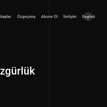
itaplar
Özgeçmiş
Abone Ol
İletişim
English
itaplar
Özgeçmiş
Abone Ol
İletişim
English
gürlük