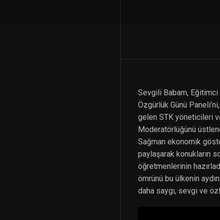
Sevgili Babam, Eğitimci
Özgürlük Günü Paneli’ni,
gelen STK yöneticileri v
Moderatörlüğünü üstlend
Sağman ekonomik gösterg
paylaşarak konukların so
öğretmenlerinin hazırlad
ömrünü bu ülkenin aydın
daha saygı, sevgi ve öz