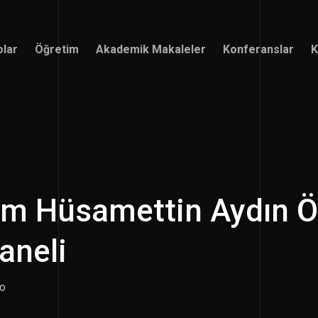
olar
Öğretim
Akademik Makaleler
Konferanslar
K
olar
Öğretim
Akademik Makaleler
Konferanslar
K
m Hüsamettin Aydın Öz
Paneli
io