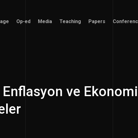
age
Op-ed
Media
Teaching
Papers
Conferen
age
Op-ed
Media
Teaching
Papers
Conferen
 Enflasyon ve Ekonom
eler