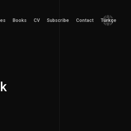
ces
Books
CV
Subscribe
Contact
Türkçe
ces
Books
CV
Subscribe
Contact
Türkçe
ik