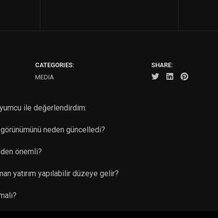
CATEGORIES:
SHARE:
MEDIA
umcu ile değerlendirdim:
i görünümünü neden güncelledi?
eden önemli?
n yatırım yapılabilir düzeye gelir?
malı?