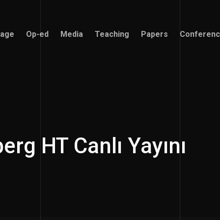
age
Op-ed
Media
Teaching
Papers
Conferen
age
Op-ed
Media
Teaching
Papers
Conferen
erg HT Canlı Yayını