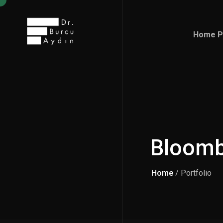
Home P
Home P
Bloomb
Home
/ Portfolio