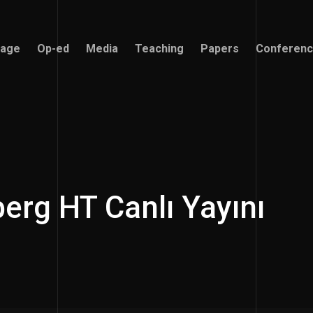
age
Op-ed
Media
Teaching
Papers
Conferen
age
Op-ed
Media
Teaching
Papers
Conferen
erg HT Canlı Yayını