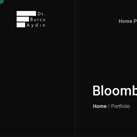
Home P
Home P
Bloomb
Home
/ Portfolio