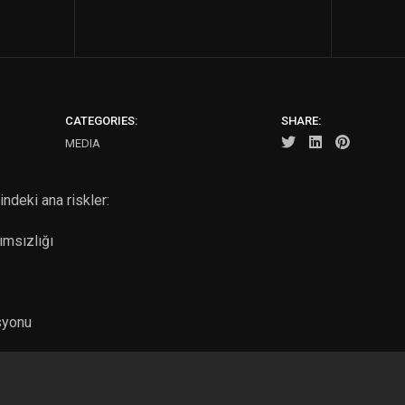
CATEGORIES:
SHARE:
MEDIA
deki ana riskler:
ımsızlığı
syonu