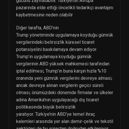
gücünü zayıflatabilir. Türkiye’nin Avrupa
pazarında elde ettiği öncelikli tedarikçi avantajını
kaybetmesine neden olabilir
Diğer tarafta, ABD’nin
Trump yönetiminde uygulamaya koyduğu gümrük
vergilerindeki belirsizlik küresel ticaret
potansiyelini baskılamaya devam ediyor.
Trump’ın uygulamaya koyduğu gümrük
vergilerinin ABD yüksek mahkemesi tarafından
iptal edilmesi, Trump’ın buna karşın hızla %10
oranında yeni gümrük vergilerini devreye alması;
ancak devreye alınan vergilerin geçici süreli
olması; önümüzdeki dönemde firmalar ve ülkeler
adına Amerika’nın uygulayacağı dış ticaret
politikasında büyük belirsizlik
yaratıyor. Türkiye’nin ABD’ye temel ihraç
kalemleri arasında yer alan demir-çelik ve tekstil
sektörleri de bu süreçten doğrudan etkileniyor.