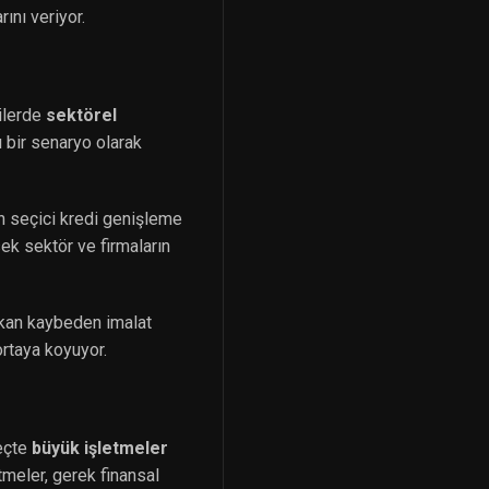
ını veriyor.
ilerde
sektörel
ı bir senaryo olarak
an seçici kredi genişleme
sek sektör ve firmaların
e kan kaybeden imalat
 ortaya koyuyor.
reçte
büyük işletmeler
tmeler, gerek finansal