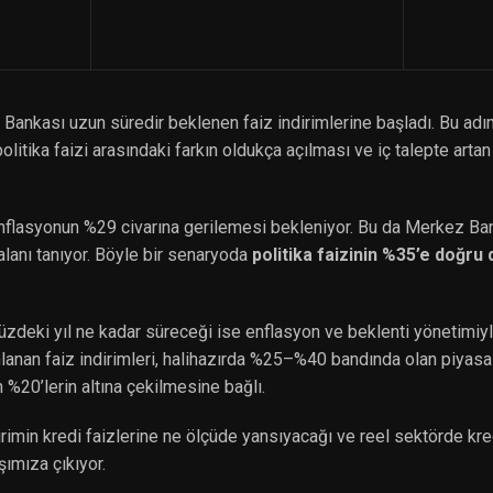
nkası uzun süredir beklenen faiz indirimlerine başladı. Bu adı
olitika faizi arasındaki farkın oldukça açılması ve iç talepte arta
enflasyonun %29 civarına gerilemesi bekleniyor. Bu da Merkez Ban
 alanı tanıyor. Böyle bir senaryoda
politika faizinin %35’e doğr
üzdeki yıl ne kadar süreceği ise enflasyon ve beklenti yönetimiyl
anlanan faiz indirimleri, halihazırda %25–%40 bandında olan piyasa
 %20’lerin altına çekilmesine bağlı.
rimin kredi faizlerine ne ölçüde yansıyacağı ve reel sektörde kr
şımıza çıkıyor.