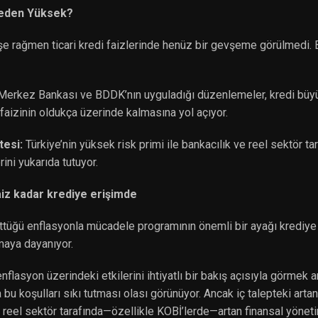
 Neden Yüksek?
üşe rağmen ticari kredi faizlerinde henüz bir gevşeme görülmedi.
erkez Bankası ve BDDK’nın uyguladığı düzenlemeler, kredi büyüm
a faizinin oldukça üzerinde kalmasına yol açıyor.
tesi:
Türkiye’nin yüksek risk primi ile bankacılık ve reel sektör tar
rini yukarıda tutuyor.
iz kadar krediye erişimde
tüğü enflasyonla mücadele programının önemli bir ayağı krediye e
amaya dayanıyor.
nflasyon üzerindeki etkilerini ihtiyatlı bir bakış açısıyla görmek
bu koşulları sıkı tutması olası görünüyor. Ancak iç talepteki artan
e reel sektör tarafında—özellikle KOBİ’lerde—artan finansal yönet