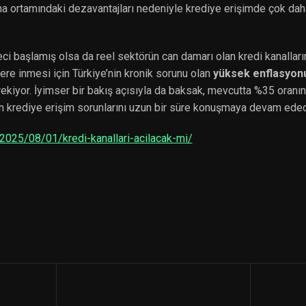
a ortamındaki dezavantajları nedeniyle krediye erişimde çok daha
reci başlamış olsa da reel sektörün can damarı olan kredi kanalları
ere inmesi için Türkiye’nin kronik sorunu olan
yüksek enflasyonu
rekiyor. İyimser bir bakış açısıyla da baksak, mevcutta %35 oranı
ün krediye erişim sorunlarını uzun bir süre konuşmaya devam ede
2025/08/01/kredi-kanallari-acilacak-mi/