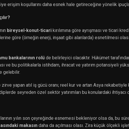
e erişim koşullarını daha esnek hale getireceğine yönelik ipuçlar
ılır?
ının
bireysel-konut-ticari
kırılımına göre ayrışması ve ticari kred
lerine göre (örneğin enerji, inşaat gibi alanlarda) esnetilmesi olas
mu bankalarının rolü
de belirleyici olacaktır. Hükümet tarafınd
sı ve bu politikalarla istihdam, ihracat ve yatırım potansiyeli yük
gelebilir.
 zirve yapan atıl iş gücü oranı; reel kur ve artan Asya rekabetiyl
 diplerde seyreden özel sektör yatırımları bu konulardaki ihtiyacı
llarının yılın son çeyreğinde esnemesi bekleniyor olsa da, bu sü
arasındaki makasın
daha da açılması olası. Zira küçük ölçekli işle