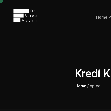
Home P
Home P
Kredi K
Home
/ op-ed