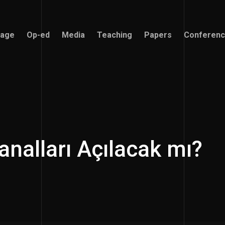
age
Op-ed
Media
Teaching
Papers
Conferen
age
Op-ed
Media
Teaching
Papers
Conferen
analları Açılacak mı?