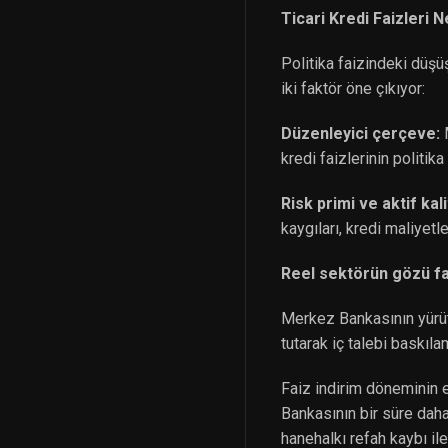
Ticari Kredi Faizleri
Politika faizindeki düş
iki faktör öne çıkıyor:
Düzenleyici çerçeve:
M
kredi faizlerinin politik
Risk primi ve aktif kali
kaygıları, kredi maliyetle
Reel sektörün gözü fa
Merkez Bankasının yürüt
tutarak iç talebi baskıl
Faiz indirim döneminin e
Bankasının bir süre daha 
hanehalkı refah kaybı il