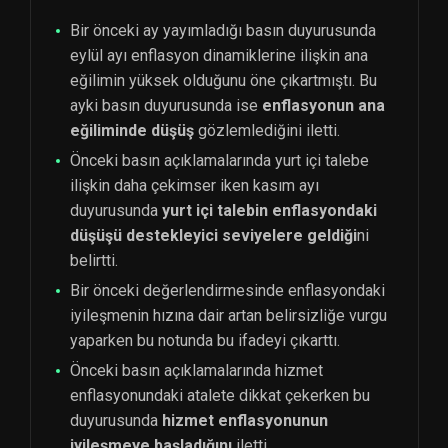
Bir önceki ay yayımladığı basın duyurusunda
eylül ayı enflasyon dinamiklerine ilişkin ana
eğilimin yüksek olduğunu öne çıkartmıştı. Bu
ayki basın duyurusunda ise
enflasyonun ana
eğiliminde düşüş
gözlemlediğini iletti.
Önceki basın açıklamalarında yurt içi talebe
ilişkin daha çekimser iken kasım ayı
duyurusunda
yurt içi talebin enflasyondaki
düşüşü destekleyici seviyelere geldiği
ni
belirtti.
Bir önceki değerlendirmesinde enflasyondaki
iyileşmenin hızına dair artan belirsizliğe vurgu
yaparken bu notunda bu ifadeyi çıkarttı.
Önceki basın açıklamalarında hizmet
enflasyonundaki atalete dikkat çekerken bu
duyurusunda
hizmet enflasyonunun
iyileşmeye başladığını
iletti.