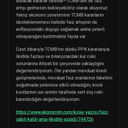
alınacak kararlar halinde—TCMB’den ek faiz
artışı gelmesini bekleyebiliriz olarak okuyoruz.
Yalnız ekonomi yönetiminin TCMB kararlarını
desteklememesi halinde faiz artışının da
enflasyondaki düşüşü sağlamak adına yeterli
olmayacağını belirtmekte fayda var.
Özet itibarıyla TCMB’nin dünkü PPK kararlarıyla
likidite fazlası ve bilançolardaki kur riski
sorunlarına ihtiyati bir çerçevede yaklaştığını
değerlendiriyorum. Öte yandan mevduat-kredi
gelişmelerinde, mevduat faiz oranlarının tüketimi
soğutmada yeterince etkili olmadığını; kredi
kısıtlarının ise üretim tarafında sert iniş riski
barındırdığını değerlendiriyorum.
https://www.ekonomim.com/kose-yazisi/faiz-
sabit-kaldi-ama-likidite-azaldi/744726