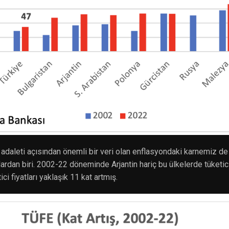
 adaleti açısından önemli bir veri olan enflasyondaki karnemiz d
rdan biri. 2002-22 döneminde Arjantin hariç bu ülkelerde tüketici 
ci fiyatları yaklaşık 11 kat artmış.