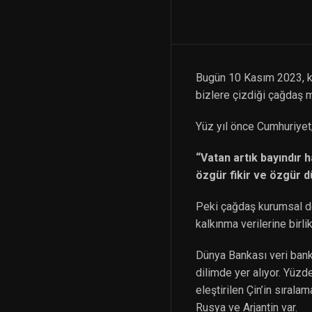
Bugün 10 Kasım 2023, ku
bizlere çizdiği çağdaş 
Yüz yıl önce Cumhuriyet;
“Vatan artık bayındır h
özgür fikir ve özgür dü
Peki çağdaş kurumsal de
kalkınma verilerine birli
Dünya Bankası veri bank
dilimde yer alıyor. Yüz
eleştirilen Çin’in sıral
Rusya ve Arjantin var.