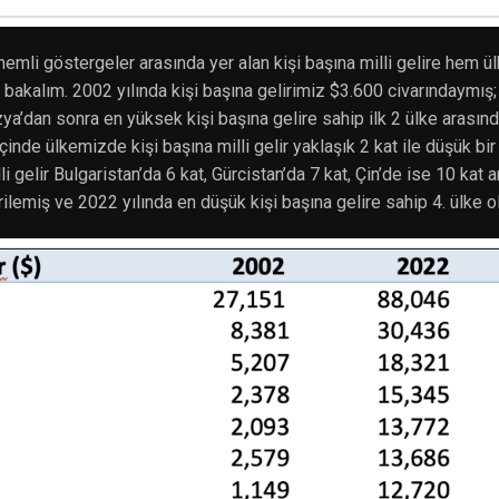
mli göstergeler arasında yer alan kişi başına milli gelire hem ü
 bakalım. 2002 yılında kişi başına gelirimiz $3.600 civarındaymış;
a’dan sonra en yüksek kişi başına gelire sahip ilk 2 ülke arasınd
içinde ülkemizde kişi başına milli gelir yaklaşık 2 kat ile düşük b
 gelir Bulgaristan’da 6 kat, Gürcistan’da 7 kat, Çin’de ise 10 kat a
ilemiş ve 2022 yılında en düşük kişi başına gelire sahip 4. ülke 