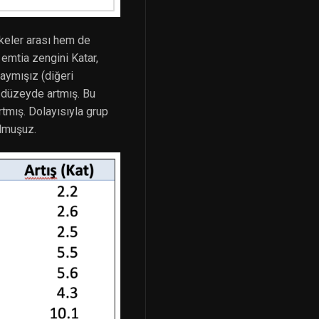
lkeler arası hem de
 emtia zengini Katar,
aymışız (diğeri
ir düzeyde artmış. Bu
rtmış. Dolayısıyla grup
olmuşuz.