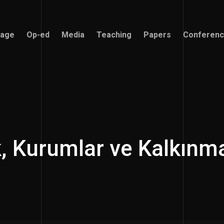
age
Op-ed
Media
Teaching
Papers
Conferen
age
Op-ed
Media
Teaching
Papers
Conferen
k, Kurumlar ve Kalkınm