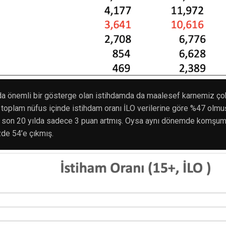
da önemli bir gösterge olan istihdamda da maalesef karnemiz çok 
a, toplam nüfus içinde istihdam oranı İLO verilerine göre %47 ol
ı son 20 yılda sadece 3 puan artmış. Oysa aynı dönemde komşum
zde 54’e çıkmış.