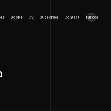
ces
Books
CV
Subscribe
Contact
Türkçe
ces
Books
CV
Subscribe
Contact
Türkçe
a