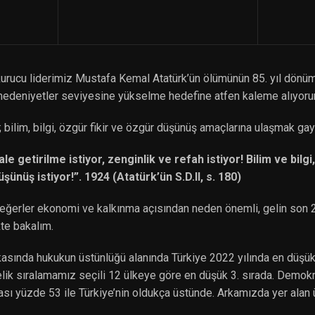
rucu liderimiz Mustafa Kemal Atatürk’ün ölümünün 85. yıl dönüm
medeniyetler seviyesine yükselme hedefine atfen kaleme alıyoru
 bilim, bilgi, özgür fikir ve özgür düşünüş amaçlarına ulaşmak ga
ale getirilme istiyor, zenginlik ve refah istiyor! Bilim ve bilgi
şünüş istiyor!”. 1924 (Atatürk’ün S.D.II, s. 180)
ğerler ekonomi ve kalkınma açısından neden önemli, gelin son 2
kte bakalım.
asında hukukun üstünlüğü alanında Türkiye 2022 yılında en düşük
delik sıralamamız seçili 12 ülkeye göre en düşük 3. sırada. Demo
aması yüzde 53 ile Türkiye’nin oldukça üstünde. Arkamızda yer alan 