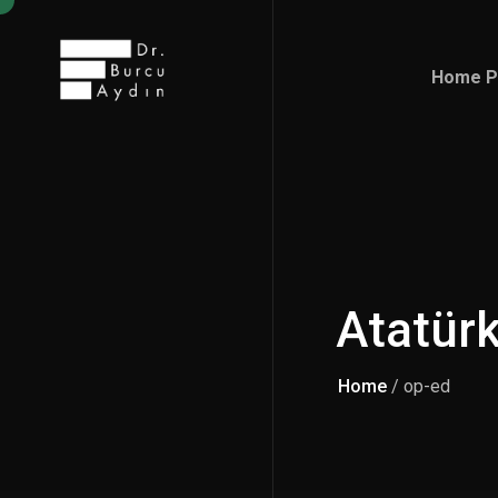
Home P
Home P
Atatür
Home
/ op-ed