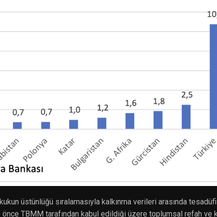
ukukun üstünlüğü sıralamasıyla kalkınma verileri arasında tesadüfi
önce TBMM tarafından kabul edildiği üzere toplumsal refah ve 