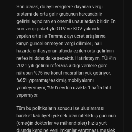
Son olarak, dolaylı vergilere dayanan vergi
sistemi de orta gelir grubunun harcanabilir
gelirini aşındıran en önemli unsurlardan biridir. En
son vergi paketiyle ÖTV ve KDV yükünde
yapılan artış ile Temmuz ayı ücret artışlarına
karşın güncellenmeyen vergi dilimleri, hali
hazırda enflasyonun altında ezilen orta gelirlinin
nefesini daha da kesecektir. Hatırlatayım, TÜİK’in
2021 yılı gelirini referans aldığı verilere göre
nüfusun %75’ine konut masrafları yük getiriyor,
%65’i yıpranmış/eskimiş mobilyalarını
yenileyemiyor, %60’ı evden uzakta 1 hafta tatil
yapamıyor.
Tüm bu politikaların sonucu ise uluslararası
hareket kabiliyeti yüksek olan nitelikli iş gücünün
(örneğin doktorlar ve mühendisler) hızla yurt
dışında kendine yeni imkanlar yaratması, meslek