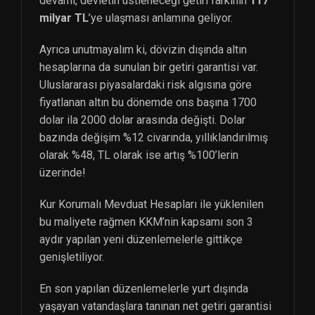
devamı, devletin üstleneceği getiri farkının
117
milyar TL
’ye ulaşması anlamına geliyor.
Ayrıca unutmayalım ki, dövizin dışında altın
hesaplarına da sunulan bir getiri garantisi var.
Uluslararası piyasalardaki risk algısına göre
fiyatlanan altın bu dönemde ons başına 1700
dolar ila 2000 dolar arasında değişti. Dolar
bazında değişim %12 civarında, yıllıklandırılmış
olarak %48, TL olarak ise artış %100’lerin
üzerinde!
Kur Korumalı Mevduat Hesapları ile yüklenilen
bu maliyete rağmen KKM’nin kapsamı son 3
aydır yapılan yeni düzenlemelerle gittikçe
genişletiliyor.
En son yapılan düzenlemelerle yurt dışında
yaşayan vatandaşlara tanınan net getiri garantisi