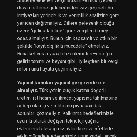
Sisteme eklenen vergi istisna ve muafiyetlerini
devam ettirme geleneğinden vaz geçmeli, bu
imtiyazları yerindelik ve verimlilik analizine göre
yeniden dağıtmalıyız. Dillere pelesenk olduğu
üzere “gelir adaletine” göre vergilendirmeyi
esas almalıyız. Bunun için kapsamlı ve etkin bir
şekilde “kayıt dışılıkla mücadele” etmeliyiz.
Buna ket vuran yasal düzenlemeleri—örneğin
gelirin tanımı ve beyanı gibi—iyileştiren bir vergi
reformunu hayata geçirmeliyiz.
Yapısal konuları yapısal çerçevede ele
almalıyız.
Türkiye’nin düşük katma değerli
üretim, istihdam ve ihracat yapısına takılmasına
sebep olan iş ve istihdam piyasasındaki
sorunları çözmeliyiz. Kalkınma hedeflerimizle
uyumlu olarak değişen teknoloji çağına
eklemlenebileceğimiz, iklim krizi ve afetlerle
etkin mücadele edeceğimiz, uzun vadeli; ancak